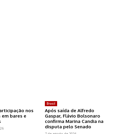
Brasil
articipação nos
Após saída de Alfredo
 em bares e
Gaspar, Flávio Bolsonaro
s
confirma Marina Candia na
disputa pelo Senado
026
7 de agosto de 2026