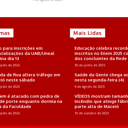
imas
Mais Lidas
o para inscrições em
Educação celebra record
cializações da UAB/Uneal
inscritos no Enem 2025 
ina dia 13
dos concluintes da Rede
gosto de 2026
30 de junho de 2025
ida de Rua altera tráfego em
Saúde da Gente chega ao
ió neste sábado
nesta segunda-feira (4)
gosto de 2026
4 de agosto de 2025
m é atacado com pedra de
VÍDEOS mostram tamanh
de porte enquanto dormia na
incêndio que atinge fábr
a da Faculdade
parte alta de Maceió
gosto de 2026
10 de outubro de 2025