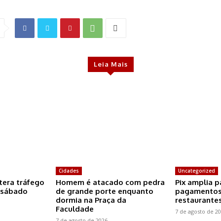
Leia Mais
Cidades
Uncategorized
tera tráfego
Homem é atacado com pedra
Pix amplia p
 sábado
de grande porte enquanto
pagamentos
dormia na Praça da
restaurante
Faculdade
7 de agosto de 2
7 de agosto de 2026