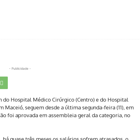
- Publicidade -
 do Hospital Médico Cirúrgico (Centro) e do Hospital
m Maceió, seguem desde a última segunda-feira (11), em
ão foi aprovada em assembleia geral da categoria, no
, há quase três meses os salários sofrem atrasados, o