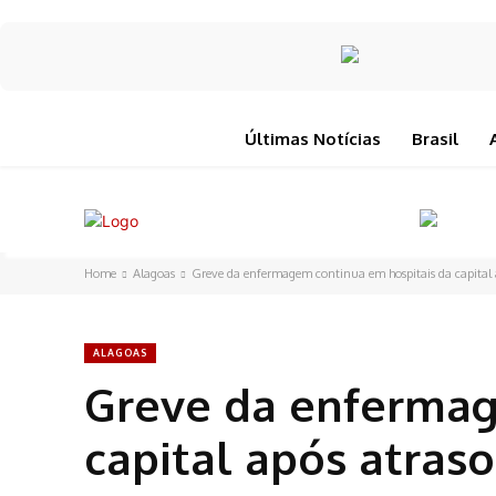
Últimas Notícias
Brasil
Home
Alagoas
Greve da enfermagem continua em hospitais da capital ap
ALAGOAS
Greve da enfermag
capital após atraso 