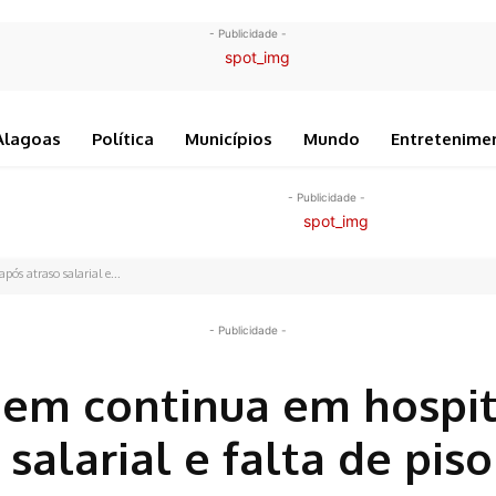
- Publicidade -
Alagoas
Política
Municípios
Mundo
Entretenime
- Publicidade -
ós atraso salarial e...
- Publicidade -
em continua em hospit
salarial e falta de piso