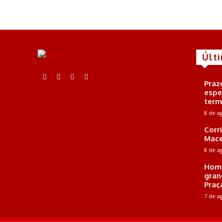
Últ
Praz
espe
term
8 de a
Corr
Mace
8 de a
Home
gran
Praç
7 de a