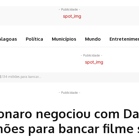
- Publicidade -
Alagoas
Política
Municípios
Mundo
Entretenime
- Publicidade -
134 milhões para bancar...
- Publicidade -
sonaro negociou com Da
hões para bancar filme