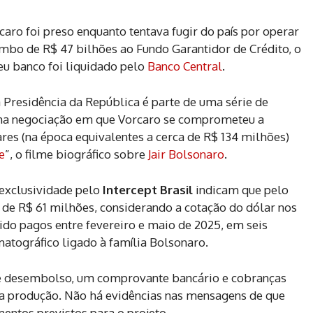
ro foi preso enquanto tentava fugir do país por operar
bo de R$ 47 bilhões ao Fundo Garantidor de Crédito, o
eu banco foi liquidado pelo
Banco Central
.
à Presidência da República é parte de uma série de
 uma negociação em que Vorcaro se comprometeu a
res (na época equivalentes a cerca de R$ 134 milhões)
e
”, o filme biográfico sobre
Jair Bolsonaro
.
exclusividade pelo
Intercept Brasil
indicam que pelo
de R$ 61 milhões, considerando a cotação do dólar nos
ido pagos entre fevereiro e maio de 2025, em seis
matográfico ligado à família Bolsonaro.
e desembolso, um comprovante bancário e cobranças
a a produção. Não há evidências nas mensagens de que
mentos previstos para o projeto.