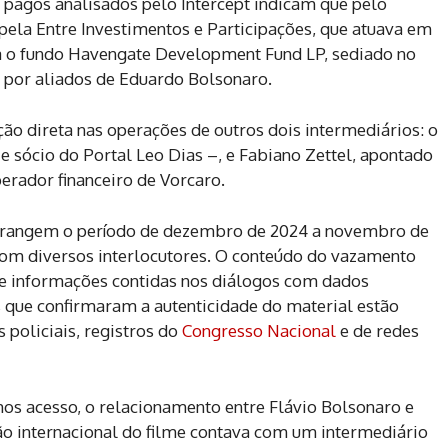
 pagos analisados pelo Intercept indicam que pelo
 pela Entre Investimentos e Participações, que atuava em
a o fundo Havengate Development Fund LP, sediado no
o por aliados de Eduardo Bolsonaro.
ção direta nas operações de outros dois intermediários: o
 sócio do Portal Leo Dias –, e Fabiano Zettel, apontado
perador financeiro de Vorcaro.
abrangem o período de dezembro de 2024 a novembro de
om diversos interlocutores. O conteúdo do vazamento
de informações contidas nos diálogos com dados
s que confirmaram a autenticidade do material estão
s policiais, registros do
Congresso Nacional
e de redes
os acesso, o relacionamento entre Flávio Bolsonaro e
ão internacional do filme contava com um intermediário