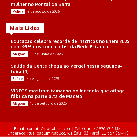
mulher no Pontal da Barra
8 de agosto de 2026
Polícia
Mais Lidas
Educação celebra recorde de inscritos no Enem 2025
com 95% dos concluintes da Rede Estadual
30 de junho de 2025
Alagoas
Saúde da Gente chega ao Vergel nesta segunda-
feira (4)
4 de agosto de 2025
Saúde
VÍDEOS mostram tamanho do incêndio que atinge
fábrica na parte alta de Maceió
10 de outubro de 2025
Alagoas
E-mail: contato@portalacta.com | Telefone: 82 99669-5352 |
Endereço: Rua Joaquim Nabuco, 161, Sala 102, Farol, CEP: 57.051-410,