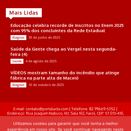
Mais Lidas
Educação celebra recorde de inscritos no Enem 2025
com 95% dos concluintes da Rede Estadual
30 de junho de 2025
Alagoas
Saúde da Gente chega ao Vergel nesta segunda-
feira (4)
4 de agosto de 2025
Saúde
VÍDEOS mostram tamanho do incêndio que atinge
fábrica na parte alta de Maceió
10 de outubro de 2025
Alagoas
E-mail: contato@portalacta.com | Telefone: 82 99669-5352 |
Endereço: Rua Joaquim Nabuco, 161, Sala 102, Farol, CEP: 57.051-410,
Maceió, Alagoas . Responsável Técnico: Derek Gustavo de Morais
Pereira
Utilizamos cookies para garantir que você tenha a melhor
experiência em nosso site. Se você continuar navegando neste