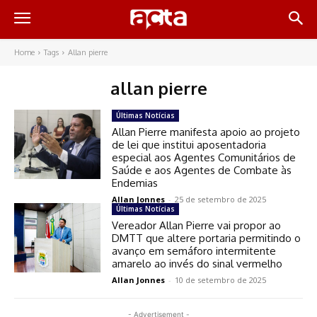
Home
Tags
Allan pierre
allan pierre
Últimas Notícias
Allan Pierre manifesta apoio ao projeto
de lei que institui aposentadoria
especial aos Agentes Comunitários de
Saúde e aos Agentes de Combate às
Endemias
Allan Jonnes
-
25 de setembro de 2025
Últimas Notícias
Vereador Allan Pierre vai propor ao
DMTT que altere portaria permitindo o
avanço em semáforo intermitente
amarelo ao invés do sinal vermelho
Allan Jonnes
-
10 de setembro de 2025
- Advertisement -