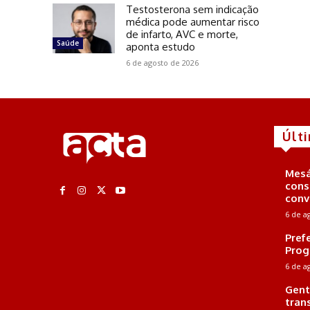
Testosterona sem indicação
médica pode aumentar risco
de infarto, AVC e morte,
Saúde
aponta estudo
6 de agosto de 2026
Últ
Mesá
cons
conv
6 de a
Pref
Prog
6 de a
Gent
tran