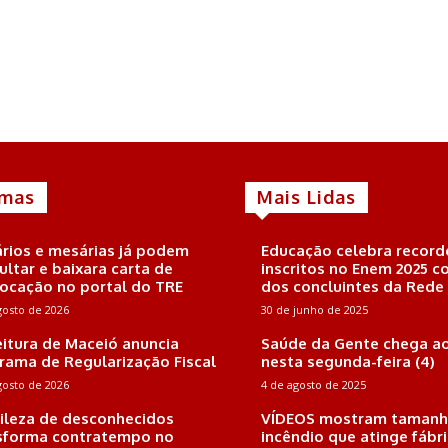
imas
Mais Lidas
rios e mesárias já podem
Educação celebra record
ultar e baixara carta de
inscritos no Enem 2025 
ocação no portal do TRE
dos concluintes da Rede
gosto de 2026
30 de junho de 2025
eitura de Maceió anuncia
Saúde da Gente chega ao
rama de Regularização Fiscal
nesta segunda-feira (4)
gosto de 2026
4 de agosto de 2025
ileza de desconhecidos
VÍDEOS mostram tamanh
sforma contratempo no
incêndio que atinge fábr