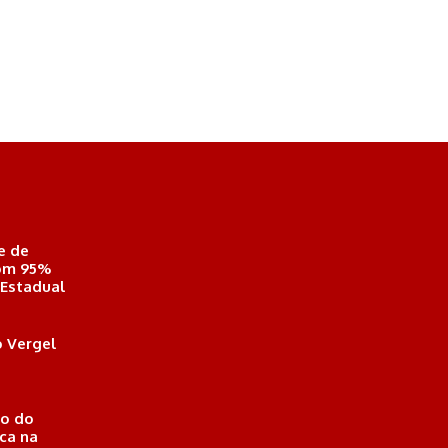
e de
com 95%
 Estadual
 Vergel
o do
ica na