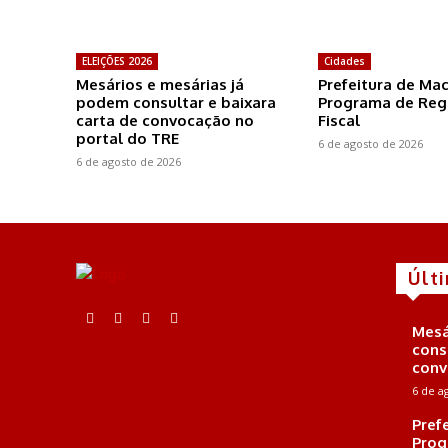
ELEIÇÕES 2026
Cidades
Mesários e mesárias já
Prefeitura de Ma
podem consultar e baixara
Programa de Reg
carta de convocação no
Fiscal
portal do TRE
6 de agosto de 2026
6 de agosto de 2026
Últ
Mesá
cons
conv
6 de a
Pref
Prog