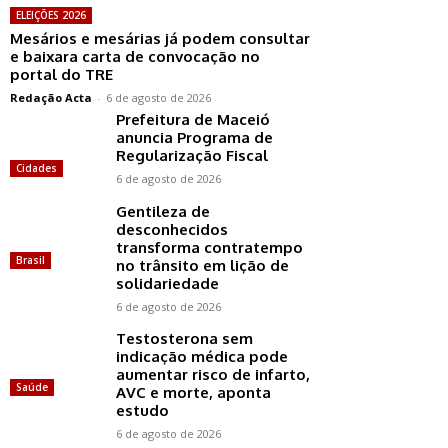
ELEIÇÕES 2026
Mesários e mesárias já podem consultar
e baixara carta de convocação no
portal do TRE
Redação Acta
-
6 de agosto de 2026
Prefeitura de Maceió
anuncia Programa de
Regularização Fiscal
Cidades
6 de agosto de 2026
Gentileza de
desconhecidos
transforma contratempo
Brasil
no trânsito em lição de
solidariedade
6 de agosto de 2026
Testosterona sem
indicação médica pode
aumentar risco de infarto,
Saúde
AVC e morte, aponta
estudo
6 de agosto de 2026