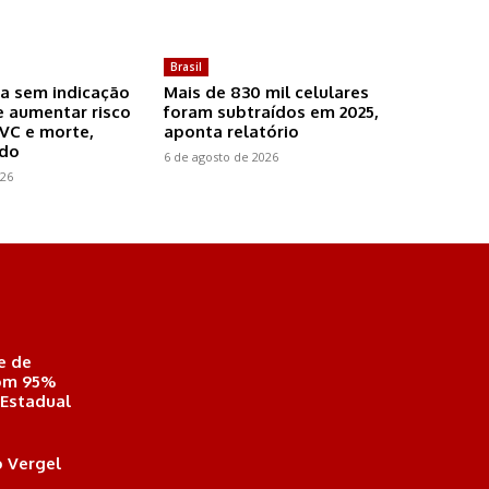
Brasil
a sem indicação
Mais de 830 mil celulares
 aumentar risco
foram subtraídos em 2025,
AVC e morte,
aponta relatório
udo
6 de agosto de 2026
026
e de
com 95%
 Estadual
 Vergel