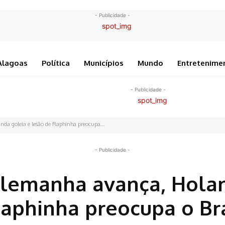
- Publicidade -
Alagoas
Política
Municípios
Mundo
Entretenime
- Publicidade -
a goleia e lesão de Raphinha preocupa...
- Publicidade -
Alemanha avança, Hola
Raphinha preocupa o Bra