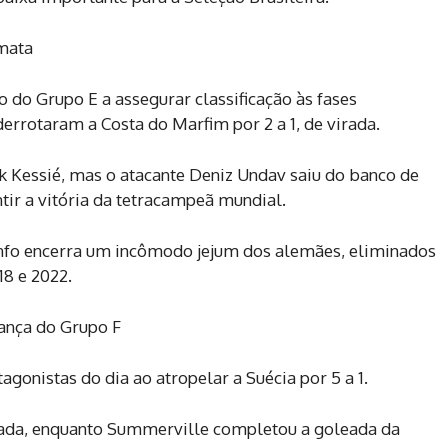
mata
 do Grupo E a assegurar classificação às fases
errotaram a Costa do Marfim por 2 a 1, de virada.
k Kessié, mas o atacante Deniz Undav saiu do banco de
tir a vitória da tetracampeã mundial.
iunfo encerra um incômodo jejum dos alemães, eliminados
18 e 2022.
ança do Grupo F
gonistas do dia ao atropelar a Suécia por 5 a 1.
ada, enquanto Summerville completou a goleada da