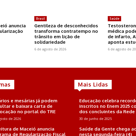
Brasil
Saúde
ceió anuncia
Gentileza de desconhecidos
Testosteron
ularização
transforma contratempo no
médica pode
trânsito em lição de
de infarto, 
solidariedade
aponta est
6 de agosto de 2026
6 de agosto de 2
imas
Mais Lidas
rios e mesárias já podem
Educação celebra record
ultar e baixara carta de
inscritos no Enem 2025 
ocação no portal do TRE
dos concluintes da Rede
gosto de 2026
30 de junho de 2025
eitura de Maceió anuncia
Saúde da Gente chega ao
rama de Regularização Fiscal
nesta segunda-feira (4)