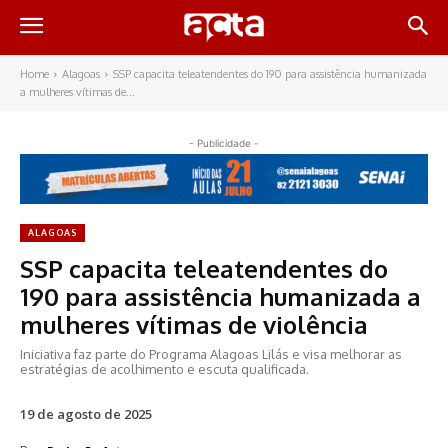
Home
Alagoas
SSP capacita teleatendentes do 190 para assistência humanizada
a mulheres vítimas de...
- Publicidade -
ALAGOAS
SSP capacita teleatendentes do
190 para assistência humanizada a
mulheres vítimas de violência
Iniciativa faz parte do Programa Alagoas Lilás e visa melhorar as
estratégias de acolhimento e escuta qualificada.
19 de agosto de 2025