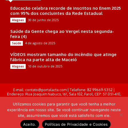
Educação celebra recorde de inscritos no Enem 2025
com 95% dos concluintes da Rede Estadual
30 de junho de 2025
Alagoas
Saúde da Gente chega ao Vergel nesta segunda-
feira (4)
4 de agosto de 2025
Saúde
VÍDEOS mostram tamanho do incêndio que atinge
fábrica na parte alta de Maceió
10 de outubro de 2025
Alagoas
E-mail: contato@portalacta.com | Telefone: 82 99669-5352 |
Endereço: Rua Joaquim Nabuco, 161, Sala 102, Farol, CEP: 57.051-410,
Maceió, Alagoas . Responsável Técnico: Derek Gustavo de Morais
Pereira
Utilizamos cookies para garantir que você tenha a melhor
experiência em nosso site. Se você continuar navegando neste
© Portal Acta - 2025-2026.
site, assumiremos que você está satisfeito com ele.
Desenvolvido por: Arthur Almeida
Aceito.
Políticas de Privacidade e Cookies