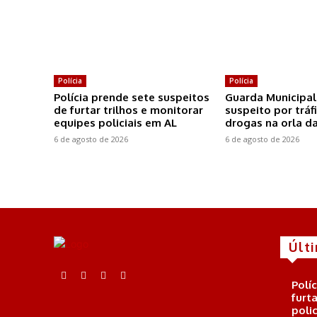
Polícia
Polícia
Polícia prende sete suspeitos
Guarda Municipal
de furtar trilhos e monitorar
suspeito por tráf
equipes policiais em AL
drogas na orla d
6 de agosto de 2026
6 de agosto de 2026
Últ
Polí
furt
poli