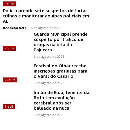
Polícia
Polícia prende sete suspeitos de furtar
trilhos e monitorar equipes policiais em
AL
Redação Acta
-
6 de agosto de 2026
Guarda Municipal prende
suspeito por tráfico de
drogas na orla da
Polícia
Pajuçara
6 de agosto de 2026
Festival do Olhar recebe
inscrições gratuitas para
o Varal do Casario
Cultura
6 de agosto de 2026
Irmão de Eloá, tenente da
Rota tem evolução
cerebral após ser
Brasil
baleado na nuca
6 de agosto de 2026