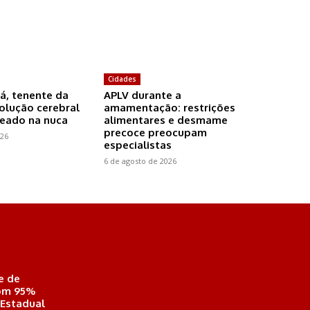
Cidades
á, tenente da
APLV durante a
olução cerebral
amamentação: restrições
leado na nuca
alimentares e desmame
precoce preocupam
026
especialistas
6 de agosto de 2026
e de
com 95%
 Estadual