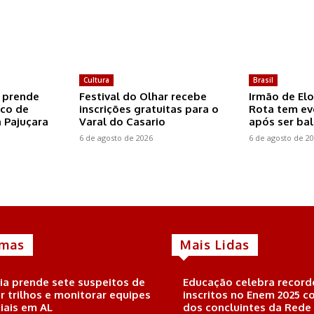
Cultura
Brasil
 prende
Festival do Olhar recebe
Irmão de Elo
ico de
inscrições gratuitas para o
Rota tem ev
a Pajuçara
Varal do Casario
após ser ba
6 de agosto de 2026
6 de agosto de 2
imas
Mais Lidas
cia prende sete suspeitos de
Educação celebra record
ar trilhos e monitorar equipes
inscritos no Enem 2025 
ciais em AL
dos concluintes da Rede