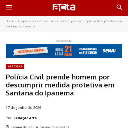
Home
Alagoas
Polícia Civil prende homem por descumprir medida protetiva em
Santana do Ipanema
- Publicidade -
ALAGOAS
Polícia Civil prende homem por
descumprir medida protetiva em
Santana do Ipanema
17 de junho de 2026
Por:
Redação Acta
Tempo de leitura:
menos de
minutos