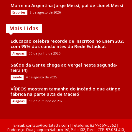
Morre na Argentina Jorge Messi, pai de Lionel Messi
8 de agosto de 2026
Esportes
Mais Lidas
Educação celebra recorde de inscritos no Enem 2025
com 95% dos concluintes da Rede Estadual
30 de junho de 2025
Alagoas
Saúde da Gente chega ao Vergel nesta segunda-
feira (4)
4 de agosto de 2025
Saúde
VÍDEOS mostram tamanho do incêndio que atinge
fábrica na parte alta de Maceió
10 de outubro de 2025
Alagoas
E-mail: contato@portalacta.com | Telefone: 82 99669-5352 |
Endereço: Rua Joaquim Nabuco, 161, Sala 102, Farol, CEP: 57.051-410,