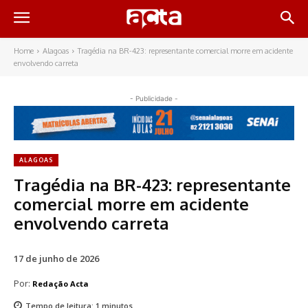
Home
Alagoas
Tragédia na BR-423: representante comercial morre em acidente
envolvendo carreta
- Publicidade -
ALAGOAS
Tragédia na BR-423: representante
comercial morre em acidente
envolvendo carreta
17 de junho de 2026
Por:
Redação Acta
Tempo de leitura:
1
minutos