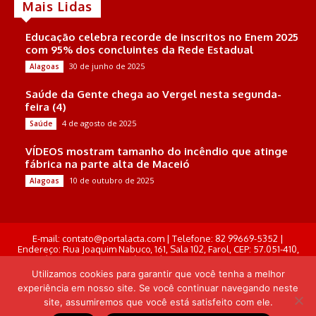
Mais Lidas
Educação celebra recorde de inscritos no Enem 2025
com 95% dos concluintes da Rede Estadual
30 de junho de 2025
Alagoas
Saúde da Gente chega ao Vergel nesta segunda-
feira (4)
4 de agosto de 2025
Saúde
VÍDEOS mostram tamanho do incêndio que atinge
fábrica na parte alta de Maceió
10 de outubro de 2025
Alagoas
E-mail: contato@portalacta.com | Telefone: 82 99669-5352 |
Endereço: Rua Joaquim Nabuco, 161, Sala 102, Farol, CEP: 57.051-410,
Maceió, Alagoas . Responsável Técnico: Derek Gustavo de Morais
Pereira
Utilizamos cookies para garantir que você tenha a melhor
experiência em nosso site. Se você continuar navegando neste
© Portal Acta - 2025-2026.
site, assumiremos que você está satisfeito com ele.