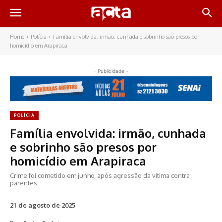
Home
Polícia
Família envolvida: irmão, cunhada e sobrinho são presos por
homicídio em Arapiraca
- Publicidade -
POLÍCIA
Família envolvida: irmão, cunhada
e sobrinho são presos por
homicídio em Arapiraca
Crime foi cometido em junho, após agressão da vítima contra
parentes
21 de agosto de 2025