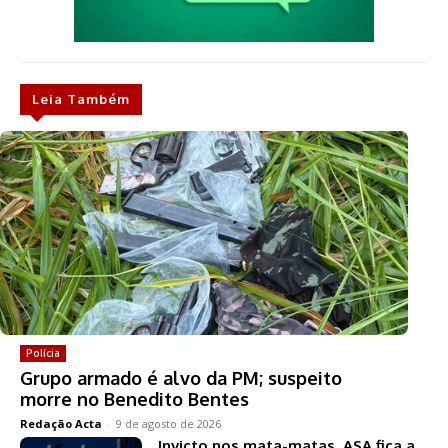
Leia Também
Polícia
Grupo armado é alvo da PM; suspeito
morre no Benedito Bentes
Redação Acta
-
9 de agosto de 2026
Invicto nos mata-matas, ASA fica a