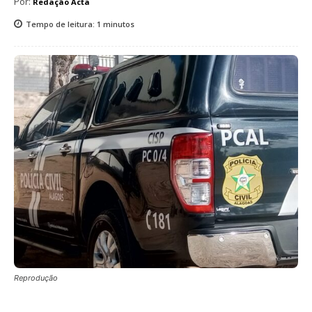
Por:
Redação Acta
Tempo de leitura:
1
minutos
Reprodução