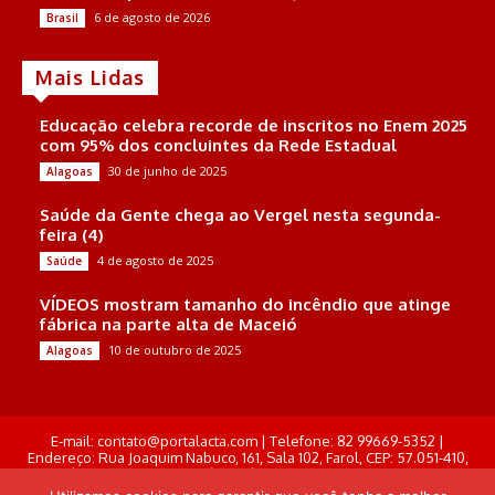
6 de agosto de 2026
Brasil
Mais Lidas
Educação celebra recorde de inscritos no Enem 2025
com 95% dos concluintes da Rede Estadual
30 de junho de 2025
Alagoas
Saúde da Gente chega ao Vergel nesta segunda-
feira (4)
4 de agosto de 2025
Saúde
VÍDEOS mostram tamanho do incêndio que atinge
fábrica na parte alta de Maceió
10 de outubro de 2025
Alagoas
E-mail: contato@portalacta.com | Telefone: 82 99669-5352 |
Endereço: Rua Joaquim Nabuco, 161, Sala 102, Farol, CEP: 57.051-410,
Maceió, Alagoas . Responsável Técnico: Derek Gustavo de Morais
Pereira