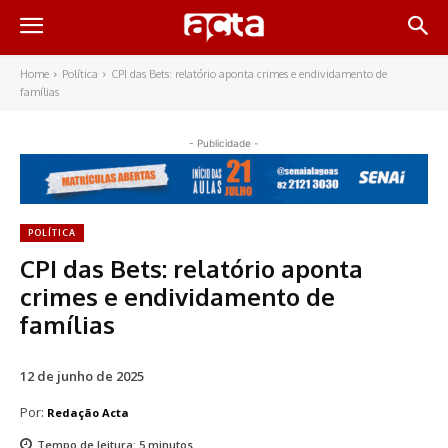
Home
Política
CPI das Bets: relatório aponta crimes e endividamento de
famílias
- Publicidade -
POLÍTICA
CPI das Bets: relatório aponta
crimes e endividamento de
famílias
12 de junho de 2025
Por:
Redação Acta
Tempo de leitura:
5
minutos