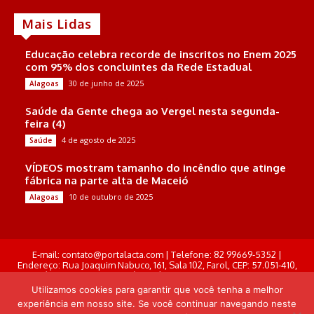
Mais Lidas
Educação celebra recorde de inscritos no Enem 2025
com 95% dos concluintes da Rede Estadual
30 de junho de 2025
Alagoas
Saúde da Gente chega ao Vergel nesta segunda-
feira (4)
4 de agosto de 2025
Saúde
VÍDEOS mostram tamanho do incêndio que atinge
fábrica na parte alta de Maceió
10 de outubro de 2025
Alagoas
E-mail: contato@portalacta.com | Telefone: 82 99669-5352 |
Endereço: Rua Joaquim Nabuco, 161, Sala 102, Farol, CEP: 57.051-410,
Maceió, Alagoas . Responsável Técnico: Derek Gustavo de Morais
Pereira
Utilizamos cookies para garantir que você tenha a melhor
experiência em nosso site. Se você continuar navegando neste