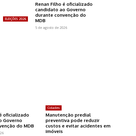
Renan Filho é oficializado
candidato ao Governo
durante convenção do
ELEIÇÕES 2026
MDB
5 de agosto de 2026
Cidades
é oficializado
Manutenção predial
o Governo
preventiva pode reduzir
nvenção do MDB
custos e evitar acidentes em
imóveis
026