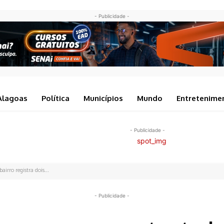
- Publicidade -
Alagoas
Política
Municípios
Mundo
Entretenime
- Publicidade -
irro registra dois...
- Publicidade -