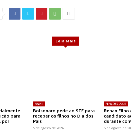
Leia Mais
Brasil
ELEIÇÕES 2026
icialmente
Bolsonaro pede ao STF para
Renan Filho 
eição para
receber os filhos no Dia dos
candidato a
 por
Pais
durante co
5 de agosto de 2026
5 de agosto de 2