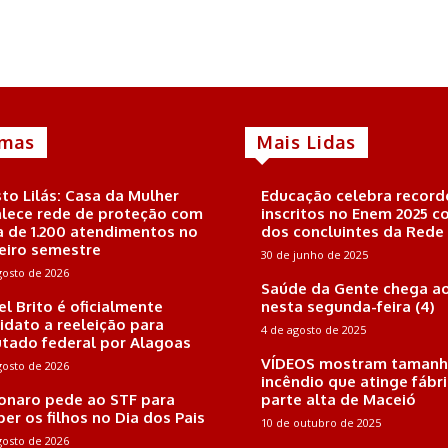
imas
Mais Lidas
to Lilás: Casa da Mulher
Educação celebra record
alece rede de proteção com
inscritos no Enem 2025 
a de 1.200 atendimentos no
dos concluintes da Rede
eiro semestre
30 de junho de 2025
gosto de 2026
Saúde da Gente chega ao
el Brito é oficialmente
nesta segunda-feira (4)
idato a reeleição para
4 de agosto de 2025
tado federal por Alagoas
VÍDEOS mostram tamanh
gosto de 2026
incêndio que atinge fábr
onaro pede ao STF para
parte alta de Maceió
ber os filhos no Dia dos Pais
10 de outubro de 2025
gosto de 2026