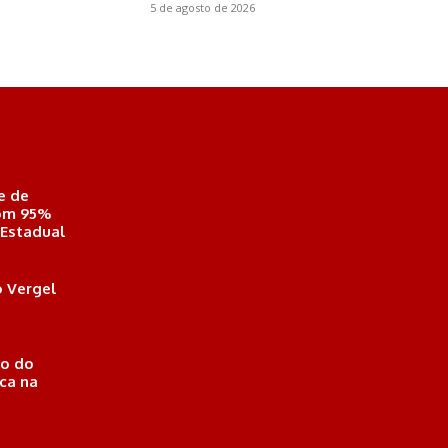
5 de agosto de 2026
e de
com 95%
 Estadual
 Vergel
o do
ica na