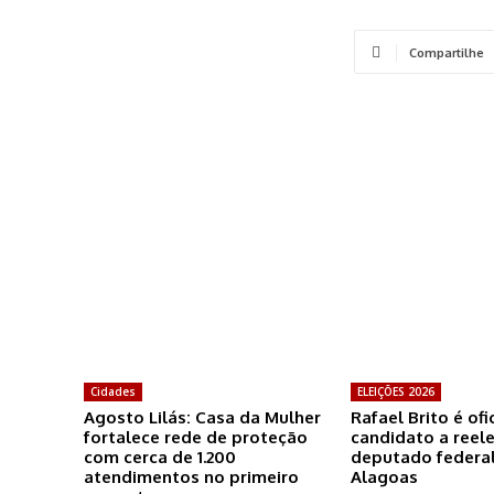
Compartilhe
Cidades
ELEIÇÕES 2026
Agosto Lilás: Casa da Mulher
Rafael Brito é of
fortalece rede de proteção
candidato a reel
com cerca de 1.200
deputado federal
atendimentos no primeiro
Alagoas