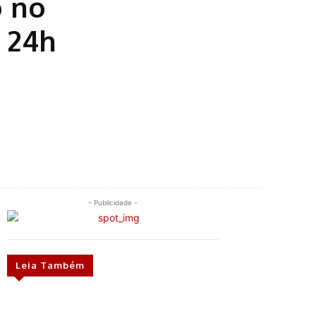
o no
m 24h
- Publicidade -
Leia Também