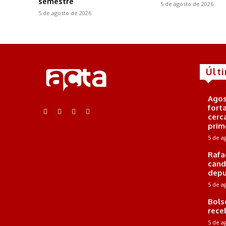
semestre
5 de agosto de 2026
5 de agosto de 2026
Últ
Agos
fort
cerc
prim
5 de a
Rafa
cand
depu
5 de a
Bols
rece
5 de a