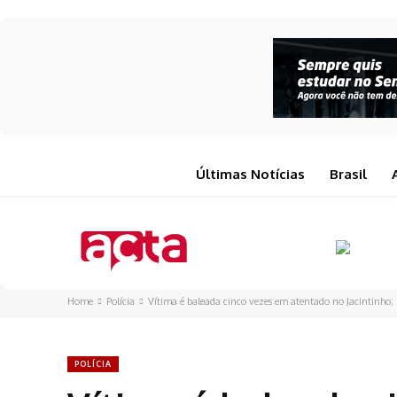
Últimas Notícias
Brasil
Home
Polícia
Vítima é baleada cinco vezes em atentado no Jacintinho; ba
POLÍCIA