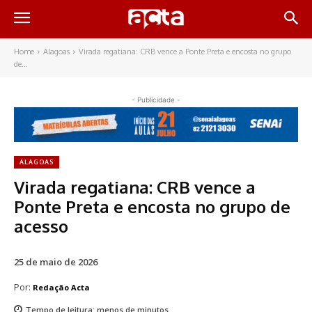
Home
Alagoas
Virada regatiana: CRB vence a Ponte Preta e encosta no grupo
de...
- Publicidade -
ALAGOAS
Virada regatiana: CRB vence a
Ponte Preta e encosta no grupo de
acesso
25 de maio de 2026
Por:
Redação Acta
Tempo de leitura:
menos de
minutos