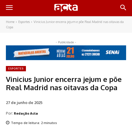
Home
Esportes
Vinicius Junior encerra jejum e põe Real Madrid nas oitavas da
Copa
- Publicidade -
ESPORTES
Vinicius Junior encerra jejum e põe
Real Madrid nas oitavas da Copa
27 de junho de 2025
Por:
Redação Acta
Tempo de leitura:
2
minutos