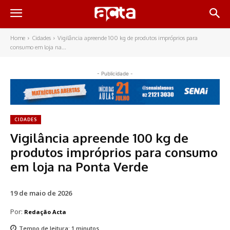
Home
Cidades
Vigilância apreende 100 kg de produtos impróprios para
consumo em loja na...
- Publicidade -
CIDADES
Vigilância apreende 100 kg de
produtos impróprios para consumo
em loja na Ponta Verde
19 de maio de 2026
Por:
Redação Acta
Tempo de leitura:
1
minutos