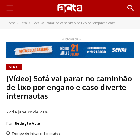
Home
Geral
Sofá vai parar no caminhão de lixo por engano e caso...
- Publicidade -
GERAL
[Vídeo] Sofá vai parar no caminhão
de lixo por engano e caso diverte
internautas
22 de janeiro de 2026
Por:
Redação Acta
Tempo de leitura:
1
minutos