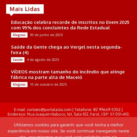
Mais Lidas
Educação celebra recorde de inscritos no Enem 2025
com 95% dos concluintes da Rede Estadual
30 de junho de 2025
Alagoas
Saúde da Gente chega ao Vergel nesta segunda-
feira (4)
4 de agosto de 2025
Saúde
VÍDEOS mostram tamanho do incêndio que atinge
fábrica na parte alta de Maceió
10 de outubro de 2025
Alagoas
E-mail: contato@portalacta.com | Telefone: 82 99669-5352 |
Endereço: Rua Joaquim Nabuco, 161, Sala 102, Farol, CEP: 57.051-410,
Maceió, Alagoas . Responsável Técnico: Derek Gustavo de Morais
Pereira
Utilizamos cookies para garantir que você tenha a melhor
experiência em nosso site. Se você continuar navegando neste