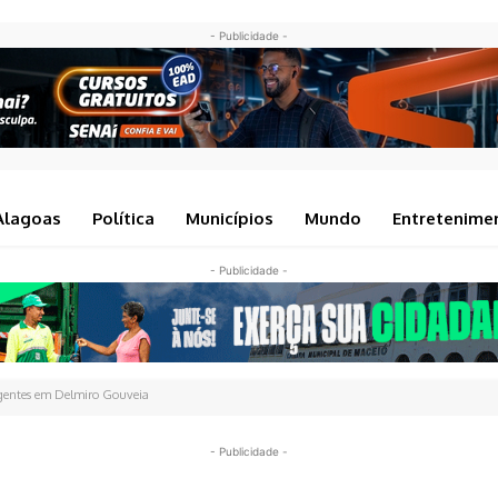
- Publicidade -
Alagoas
Política
Municípios
Mundo
Entretenime
- Publicidade -
 agentes em Delmiro Gouveia
- Publicidade -