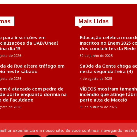
imas
Mais Lidas
o para inscrições em
Educação celebra record
cializações da UAB/Uneal
inscritos no Enem 2025 
ina dia 13
dos concluintes da Rede
gosto de 2026
30 de junho de 2025
ida de Rua altera tráfego em
Saúde da Gente chega ao
ió neste sábado
nesta segunda-feira (4)
gosto de 2026
4 de agosto de 2025
m é atacado com pedra de
VÍDEOS mostram tamanh
de porte enquanto dormia na
incêndio que atinge fábr
a da Faculdade
parte alta de Maceió
gosto de 2026
10 de outubro de 2025
 Endereço: Rua Joaquim Nabuco, 161, Sala 102, Farol, CEP: 57.051-410, Mac
Pereira
 melhor experiência em nosso site. Se você continuar navegando neste s