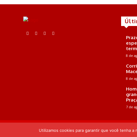
Últ
Praz
espe
term
8 de a
Corr
Mace
8 de a
Home
gran
Praç
7 de a
E-mail: contato@portalacta.com | Telefone: 82 99669-5352 |
Utilizamos cookies para garantir que você tenha a