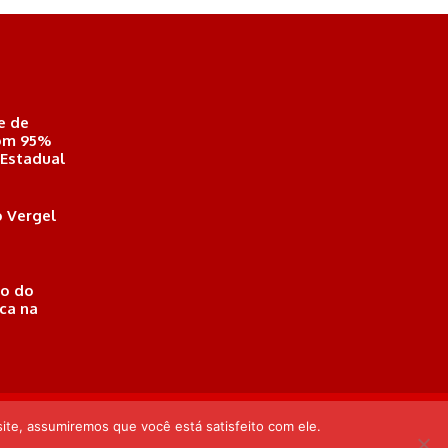
e de
com 95%
 Estadual
 Vergel
o do
ica na
eió, Alagoas . Responsável Técnico: Derek Gustavo de Morais
ite, assumiremos que você está satisfeito com ele.