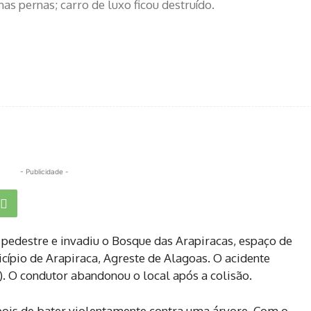
as pernas; carro de luxo ficou destruído.
- Publicidade -
edestre e invadiu o Bosque das Arapiracas, espaço de
cípio de Arapiraca, Agreste de Alagoas. O acidente
8). O condutor abandonou o local após a colisão.
epois de bater violentamente contra uma árvore. Com o