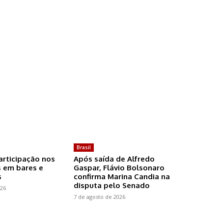
Brasil
articipação nos
Após saída de Alfredo
 em bares e
Gaspar, Flávio Bolsonaro
s
confirma Marina Candia na
disputa pelo Senado
026
7 de agosto de 2026