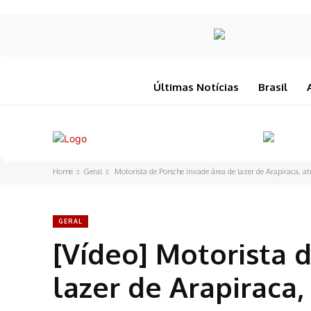
Últimas Notícias
Brasil
Home
Geral
Motorista de Porsche invade área de lazer de Arapiraca, atr
GERAL
[Vídeo] Motorista 
lazer de Arapiraca,