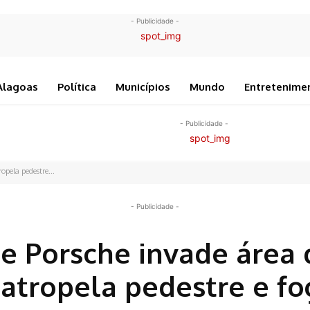
- Publicidade -
Alagoas
Política
Municípios
Mundo
Entretenime
- Publicidade -
opela pedestre...
- Publicidade -
de Porsche invade área 
 atropela pedestre e f