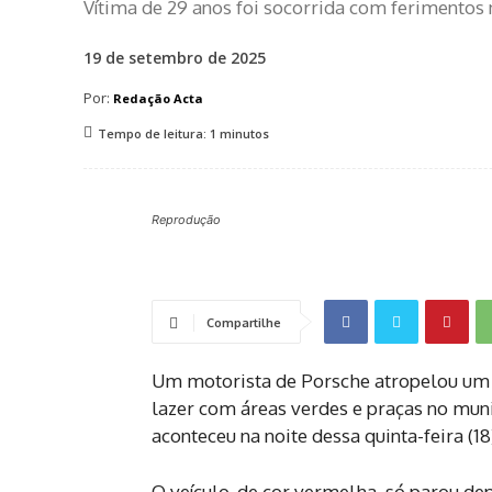
Vítima de 29 anos foi socorrida com ferimentos n
19 de setembro de 2025
Por:
Redação Acta
Tempo de leitura:
1
minutos
Reprodução
Compartilhe
Um motorista de Porsche atropelou um p
lazer com áreas verdes e praças no muni
aconteceu na noite dessa quinta-feira (1
O veículo, de cor vermelha, só parou d