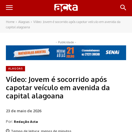
Home
Alagoas
Vídeo: Jovem é socorrido após capotar veículo em avenida da
capital alagoana
- Publicidade -
ALAGOAS
Vídeo: Jovem é socorrido após
capotar veículo em avenida da
capital alagoana
23 de maio de 2026
Por:
Redação Acta
Tempo de leitura:
menos de
minutos