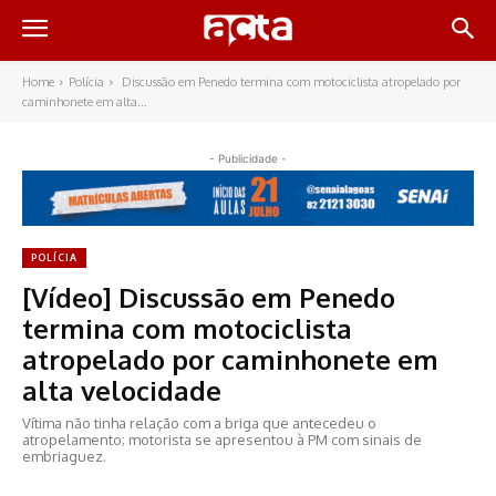
Home
Polícia
Discussão em Penedo termina com motociclista atropelado por
caminhonete em alta...
- Publicidade -
POLÍCIA
[Vídeo] Discussão em Penedo
termina com motociclista
atropelado por caminhonete em
alta velocidade
Vítima não tinha relação com a briga que antecedeu o
atropelamento; motorista se apresentou à PM com sinais de
embriaguez.