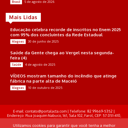
5 de agosto de 2026
Brasil
Mais Lidas
Educação celebra recorde de inscritos no Enem 2025
com 95% dos concluintes da Rede Estadual
30 de junho de 2025
Alagoas
Saúde da Gente chega ao Vergel nesta segunda-
feira (4)
4 de agosto de 2025
Saúde
VÍDEOS mostram tamanho do incêndio que atinge
fábrica na parte alta de Maceió
10 de outubro de 2025
Alagoas
E-mail: contato@portalacta.com | Telefone: 82 99669-5352 |
Endereço: Rua Joaquim Nabuco, 161, Sala 102, Farol, CEP: 57.051-410,
Maceió, Alagoas . Responsável Técnico: Derek Gustavo de Morais
Pereira
Utilizamos cookies para garantir que você tenha a melhor