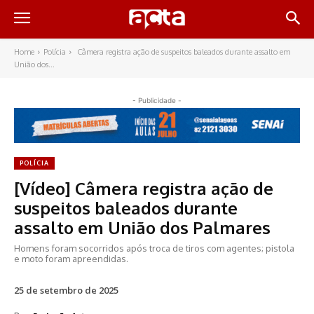
Home
Polícia
Câmera registra ação de suspeitos baleados durante assalto em
União dos...
- Publicidade -
POLÍCIA
[Vídeo] Câmera registra ação de
suspeitos baleados durante
assalto em União dos Palmares
Homens foram socorridos após troca de tiros com agentes; pistola
e moto foram apreendidas.
25 de setembro de 2025