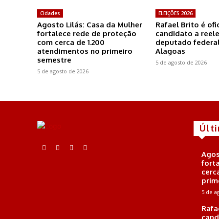
Cidades
ELEIÇÕES 2026
Agosto Lilás: Casa da Mulher
Rafael Brito é of
fortalece rede de proteção
candidato a reel
com cerca de 1.200
deputado federal
atendimentos no primeiro
Alagoas
semestre
5 de agosto de 2026
5 de agosto de 2026
Últ
Agos
fort
cerc
prim
5 de a
Rafa
cand