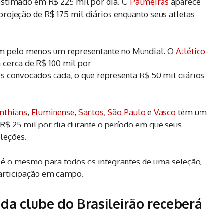
 estimado em R$ 225 mil por dia. O
Palmeiras
aparece
rojeção de R$ 175 mil diários enquanto seus atletas
com pelo menos um representante no Mundial. O
Atlético-
 cerca de R$ 100 mil por
 convocados cada, o que representa R$ 50 mil diários
nthians
,
Fluminense
,
Santos
,
São Paulo
e
Vasco
têm um
R$ 25 mil por dia durante o período em que seus
leções.
é o mesmo para todos os integrantes de uma seleção,
rticipação em campo.
ada clube do Brasileirão receberá