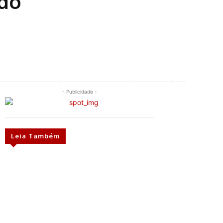
do
- Publicidade -
Leia Também