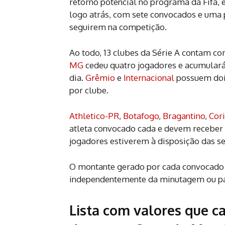
retorno potencial no programa da Fifa,
logo atrás, com sete convocados e uma p
seguirem na competição.
Ao todo, 13 clubes da Série A contam 
MG
cedeu quatro jogadores e acumulará
dia.
Grêmio
e
Internacional
possuem dois
por clube.
Athletico-PR
,
Botafogo
,
Bragantino
,
Cori
atleta convocado cada e devem receber 
jogadores estiverem à disposição das se
O montante gerado por cada convocado 
independentemente da minutagem ou pa
Lista com valores que c