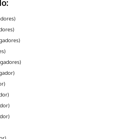
o:
adores)
adores)
ogadores)
es)
jogadores)
ogador)
or)
dor)
ador)
ador)
or)