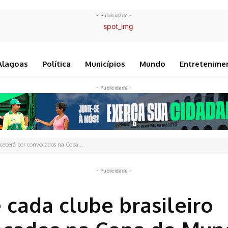
- Publicidade -
Alagoas
Política
Municípios
Mundo
Entretenime
- Publicidade -
receberá por convocados na Copa...
- Publicidade -
 cada clube brasileiro