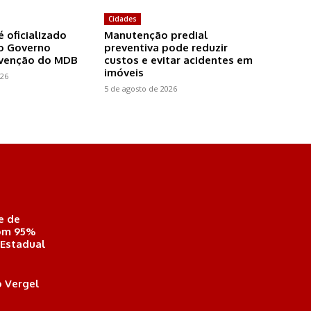
Cidades
é oficializado
Manutenção predial
o Governo
preventiva pode reduzir
nvenção do MDB
custos e evitar acidentes em
imóveis
026
5 de agosto de 2026
e de
com 95%
 Estadual
 Vergel