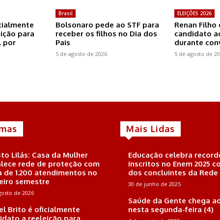
Brasil
ELEIÇÕES 2026
icialmente
Bolsonaro pede ao STF para
Renan Filho 
eição para
receber os filhos no Dia dos
candidato a
 por
Pais
durante co
5 de agosto de 2026
5 de agosto de 2
imas
Mais Lidas
to Lilás: Casa da Mulher
Educação celebra record
alece rede de proteção com
inscritos no Enem 2025 
a de 1.200 atendimentos no
dos concluintes da Rede
eiro semestre
30 de junho de 2025
gosto de 2026
Saúde da Gente chega ao
el Brito é oficialmente
nesta segunda-feira (4)
idato a reeleição para