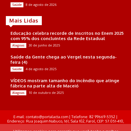
8 de agosto de 2026
Saúde
Mais Lidas
Educação celebra recorde de inscritos no Enem 2025
com 95% dos concluintes da Rede Estadual
30 de junho de 2025
Alagoas
Saúde da Gente chega ao Vergel nesta segunda-
feira (4)
4 de agosto de 2025
Saúde
VÍDEOS mostram tamanho do incêndio que atinge
fábrica na parte alta de Maceió
10 de outubro de 2025
Alagoas
E-mail: contato@portalacta.com | Telefone: 82 99669-5352 |
Endereço: Rua Joaquim Nabuco, 161, Sala 102, Farol, CEP: 57.051-410,
Maceió, Alagoas . Responsável Técnico: Derek Gustavo de Morais
Pereira