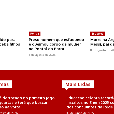
Polícia
Esportes
ido para
Preso homem que esfaqueou
Morre na Ar
ceba filhos
e queimou corpo de mulher
Messi, pai d
no Pontal da Barra
8 de agosto de 2
8 de agosto de 2026
imas
Mais Lidas
é derrotado no primeiro jogo
Educação celebra record
quartas e terá que buscar
inscritos no Enem 2025 
ão na volta
dos concluintes da Rede
gosto de 2026
30 de junho de 2025