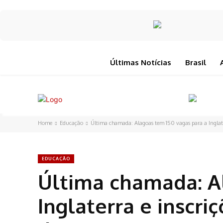
Últimas Notícias
Brasil
Home
Educação
Última chamada: Alagoas tem 150 vagas para a Inglaterr
EDUCAÇÃO
Última chamada: A
Inglaterra e inscr