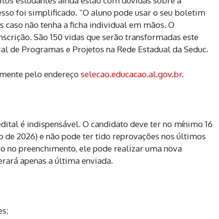
itos estudantes ainda estão com dúvidas sobre a
so foi simplificado. “O aluno pode usar o seu boletim
 caso não tenha a ficha individual em mãos. O
 inscrição. São 150 vidas que serão transformadas este
cial de Programas e Projetos na Rede Estadual da Seduc.
vamente pelo endereço
selecao.educacao.al.gov.br
.
edital é indispensável. O candidato deve ter no mínimo 16
 de 2026) e não pode ter tido reprovações nos últimos
ro no preenchimento, ele pode realizar uma nova
derará apenas a última enviada.
es;