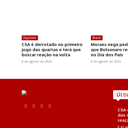
Esportes
Brasil
CSA é derrotado no primeiro
Moraes nega ped
jogo das quartas e terá que
que Bolsonaro re
buscar reação na volta
no Dia dos Pais
8 de agosto de 2026
8 de agosto de 2026
Últ
CSA 
das 
reaç
8 de a