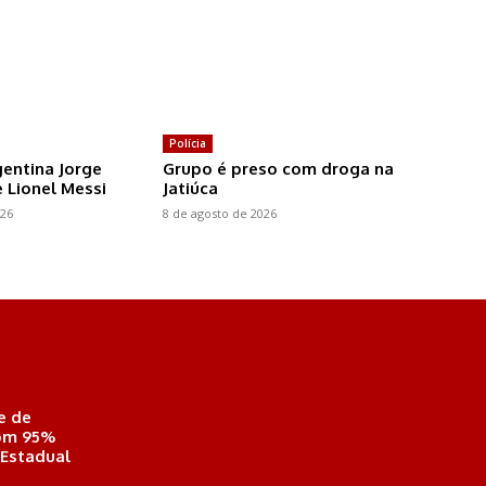
Polícia
gentina Jorge
Grupo é preso com droga na
e Lionel Messi
Jatiúca
026
8 de agosto de 2026
e de
com 95%
 Estadual