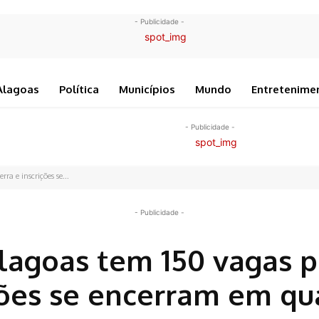
- Publicidade -
Alagoas
Política
Municípios
Mundo
Entretenime
- Publicidade -
a e inscrições se...
- Publicidade -
lagoas tem 150 vagas p
ições se encerram em qu