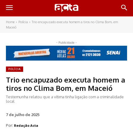
Home
Polícia
Trio encapuzado executa homem a tiros no Clima Bom, em
Maceió
- Publicidade -
POLÍCIA
Trio encapuzado executa homem a
tiros no Clima Bom, em Maceió
Testemunha relatou que a vítima tinha ligação com a criminalidade
local
7 de julho de 2025
Por:
Redação Acta