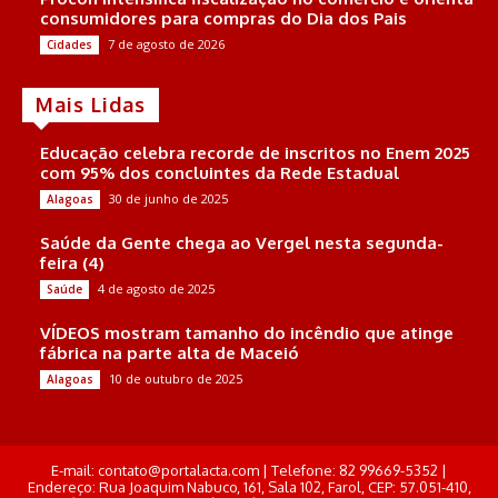
consumidores para compras do Dia dos Pais
7 de agosto de 2026
Cidades
Mais Lidas
Educação celebra recorde de inscritos no Enem 2025
com 95% dos concluintes da Rede Estadual
30 de junho de 2025
Alagoas
Saúde da Gente chega ao Vergel nesta segunda-
feira (4)
4 de agosto de 2025
Saúde
VÍDEOS mostram tamanho do incêndio que atinge
fábrica na parte alta de Maceió
10 de outubro de 2025
Alagoas
E-mail: contato@portalacta.com | Telefone: 82 99669-5352 |
Endereço: Rua Joaquim Nabuco, 161, Sala 102, Farol, CEP: 57.051-410,