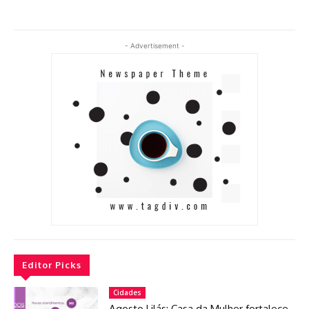
- Advertisement -
Editor Picks
Cidades
Agosto Lilás: Casa da Mulher fortalece