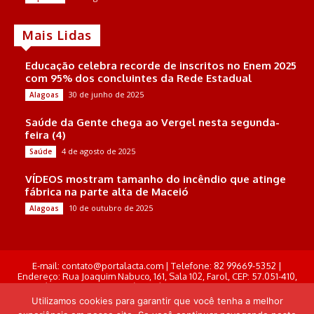
Mais Lidas
Educação celebra recorde de inscritos no Enem 2025
com 95% dos concluintes da Rede Estadual
30 de junho de 2025
Alagoas
Saúde da Gente chega ao Vergel nesta segunda-
feira (4)
4 de agosto de 2025
Saúde
VÍDEOS mostram tamanho do incêndio que atinge
fábrica na parte alta de Maceió
10 de outubro de 2025
Alagoas
E-mail: contato@portalacta.com | Telefone: 82 99669-5352 |
Endereço: Rua Joaquim Nabuco, 161, Sala 102, Farol, CEP: 57.051-410,
Maceió, Alagoas . Responsável Técnico: Derek Gustavo de Morais
Pereira
Utilizamos cookies para garantir que você tenha a melhor