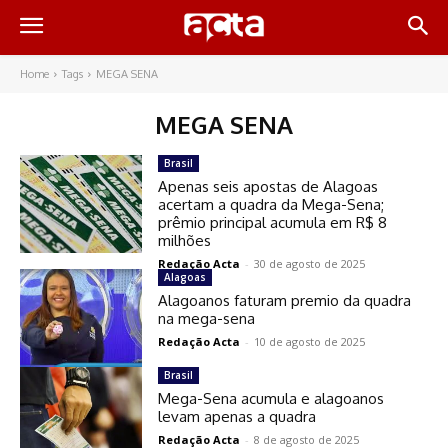
Home
Tags
MEGA SENA
MEGA SENA
Brasil
Apenas seis apostas de Alagoas
acertam a quadra da Mega-Sena;
prêmio principal acumula em R$ 8
milhões
Redação Acta
-
30 de agosto de 2025
Alagoas
Alagoanos faturam premio da quadra
na mega-sena
Redação Acta
-
10 de agosto de 2025
Brasil
Mega-Sena acumula e alagoanos
levam apenas a quadra
Redação Acta
-
8 de agosto de 2025