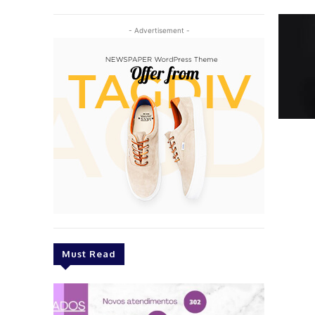
- Advertisement -
Must Read