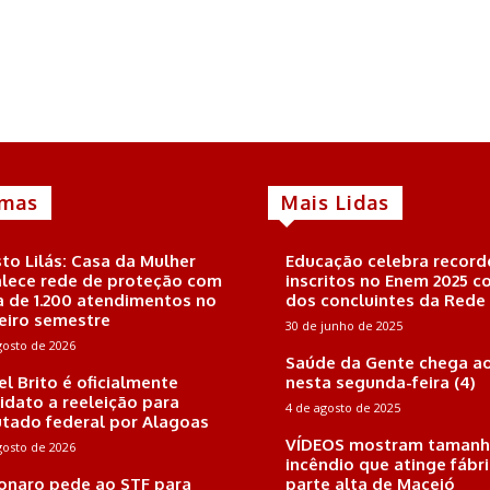
imas
Mais Lidas
to Lilás: Casa da Mulher
Educação celebra record
alece rede de proteção com
inscritos no Enem 2025 
a de 1.200 atendimentos no
dos concluintes da Rede
eiro semestre
30 de junho de 2025
gosto de 2026
Saúde da Gente chega ao
el Brito é oficialmente
nesta segunda-feira (4)
idato a reeleição para
4 de agosto de 2025
tado federal por Alagoas
VÍDEOS mostram tamanh
gosto de 2026
incêndio que atinge fábr
onaro pede ao STF para
parte alta de Maceió