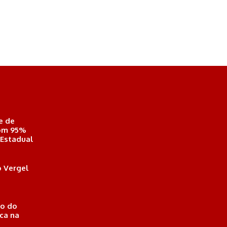
e de
com 95%
 Estadual
 Vergel
o do
ica na