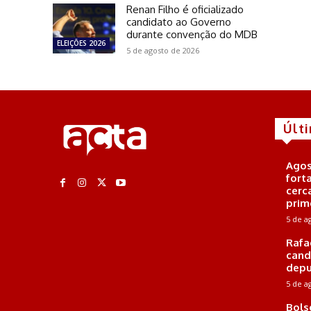
Renan Filho é oficializado
candidato ao Governo
durante convenção do MDB
ELEIÇÕES 2026
5 de agosto de 2026
Últ
Agos
fort
cerc
prim
5 de a
Rafa
cand
depu
5 de a
Bols