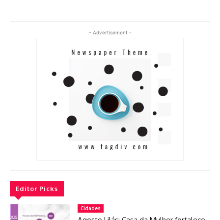
- Advertisement -
Editor Picks
Cidades
Agosto Lilás: Casa da Mulher fortalece