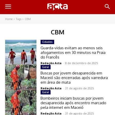
Home
Tags
CBM
CBM
Cidades
Guarda-vidas evitam ao menos seis
afogamentos em 30 minutos na Praia
do Francês
Redação Acta
-
8 de dezembro de 2025
Geral
Buscas por jovem desaparecida em
Maceió são encerradas após varredura
em área de mata
Redação Acta
-
31 de agosto de 2025
Geral
Bombeiros iniciam buscas por jovem
desaparecida após encontro marcado
pela internet em Maceió
Redação Acta
-
31 de agosto de 2025