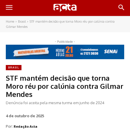
Home
Brasil
STF mantém decisão que torna Moro réu por calúnia contra
Gilmar Mendes
- Publicidade -
BRASIL
STF mantém decisão que torna
Moro réu por calúnia contra Gilmar
Mendes
Denúncia foi aceita pela mesma turma em junho de 2024
4 de outubro de 2025
Por:
Redação Acta