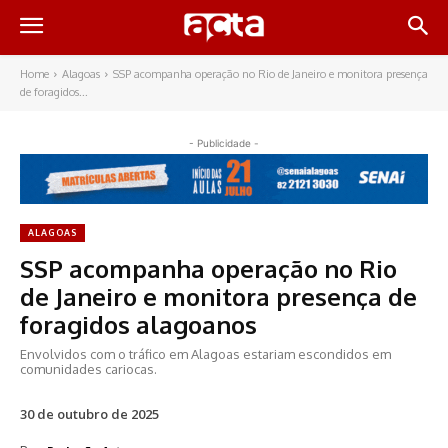
Home
Alagoas
SSP acompanha operação no Rio de Janeiro e monitora presença
de foragidos...
- Publicidade -
ALAGOAS
SSP acompanha operação no Rio
de Janeiro e monitora presença de
foragidos alagoanos
Envolvidos com o tráfico em Alagoas estariam escondidos em
comunidades cariocas.
30 de outubro de 2025