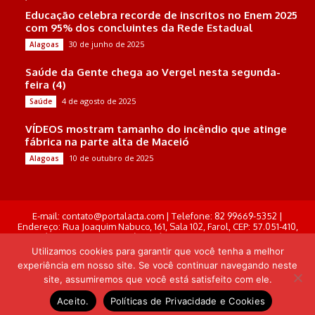
Educação celebra recorde de inscritos no Enem 2025
com 95% dos concluintes da Rede Estadual
30 de junho de 2025
Alagoas
Saúde da Gente chega ao Vergel nesta segunda-
feira (4)
4 de agosto de 2025
Saúde
VÍDEOS mostram tamanho do incêndio que atinge
fábrica na parte alta de Maceió
10 de outubro de 2025
Alagoas
E-mail: contato@portalacta.com | Telefone: 82 99669-5352 |
Endereço: Rua Joaquim Nabuco, 161, Sala 102, Farol, CEP: 57.051-410,
Maceió, Alagoas . Responsável Técnico: Derek Gustavo de Morais
Pereira
Utilizamos cookies para garantir que você tenha a melhor
experiência em nosso site. Se você continuar navegando neste
© Portal Acta - 2025-2026.
site, assumiremos que você está satisfeito com ele.
Desenvolvido por: Arthur Almeida
Aceito.
Políticas de Privacidade e Cookies