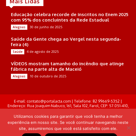
Mais Lidas
Educação celebra recorde de inscritos no Enem 2025
com 95% dos concluintes da Rede Estadual
30 de junho de 2025
Alagoas
Saúde da Gente chega ao Vergel nesta segunda-
feira (4)
4 de agosto de 2025
Saúde
VÍDEOS mostram tamanho do incêndio que atinge
fábrica na parte alta de Maceió
10 de outubro de 2025
Alagoas
E-mail: contato@portalacta.com | Telefone: 82 99669-5352 |
Endereço: Rua Joaquim Nabuco, 161, Sala 102, Farol, CEP: 57.051-410,
Maceió, Alagoas . Responsável Técnico: Derek Gustavo de Morais
Pereira
Utilizamos cookies para garantir que você tenha a melhor
experiência em nosso site. Se você continuar navegando neste
site, assumiremos que você está satisfeito com ele.
© Portal Acta - 2025-2026.
Desenvolvido por: Arthur Almeida