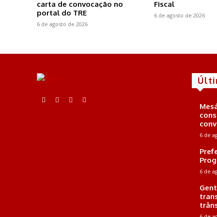
carta de convocação no
Fiscal
portal do TRE
6 de agosto de 2026
6 de agosto de 2026
Últ
Mesá
cons
conv
6 de a
Pref
Prog
6 de a
Gent
tran
trân
6 de a