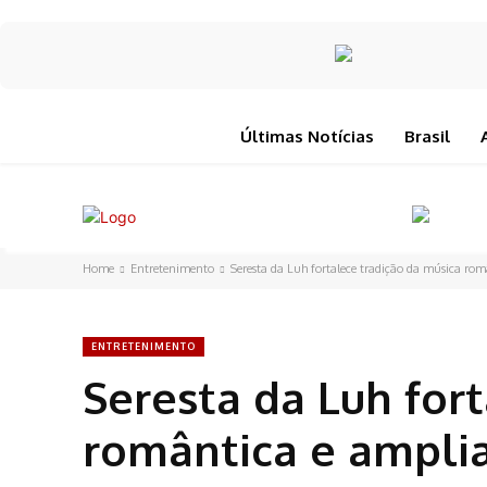
Últimas Notícias
Brasil
Home
Entretenimento
Seresta da Luh fortalece tradição da música româ
ENTRETENIMENTO
Seresta da Luh for
romântica e amplia