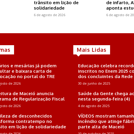
trânsito em lição de
de infarto, 
solidariedade
aponta est
6 de agosto de 2026
6 de agosto de 2
imas
Mais Lidas
rios e mesárias já podem
Educação celebra record
ultar e baixara carta de
inscritos no Enem 2025 
ocação no portal do TRE
dos concluintes da Rede
gosto de 2026
30 de junho de 2025
eitura de Maceió anuncia
Saúde da Gente chega ao
rama de Regularização Fiscal
nesta segunda-feira (4)
gosto de 2026
4 de agosto de 2025
ileza de desconhecidos
VÍDEOS mostram tamanh
sforma contratempo no
incêndio que atinge fábr
sito em lição de solidariedade
parte alta de Maceió
gosto de 2026
10 de outubro de 2025