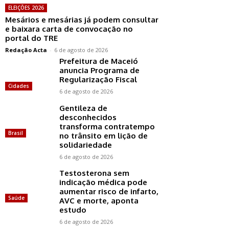
ELEIÇÕES 2026
Mesários e mesárias já podem consultar
e baixara carta de convocação no
portal do TRE
Redação Acta
-
6 de agosto de 2026
Prefeitura de Maceió
anuncia Programa de
Regularização Fiscal
Cidades
6 de agosto de 2026
Gentileza de
desconhecidos
transforma contratempo
Brasil
no trânsito em lição de
solidariedade
6 de agosto de 2026
Testosterona sem
indicação médica pode
aumentar risco de infarto,
Saúde
AVC e morte, aponta
estudo
6 de agosto de 2026