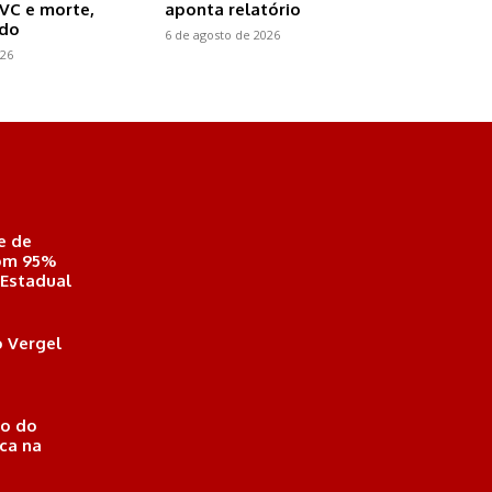
AVC e morte,
aponta relatório
udo
6 de agosto de 2026
026
e de
com 95%
 Estadual
 Vergel
o do
ica na