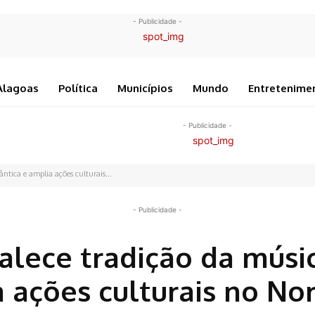
- Publicidade -
Alagoas
Política
Municípios
Mundo
Entretenime
- Publicidade -
ntica e amplia ações culturais...
- Publicidade -
talece tradição da músi
 ações culturais no No