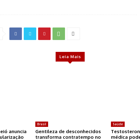
Leia Mais
Brasil
Saúde
ceió anuncia
Gentileza de desconhecidos
Testosteron
ularização
transforma contratempo no
médica pode