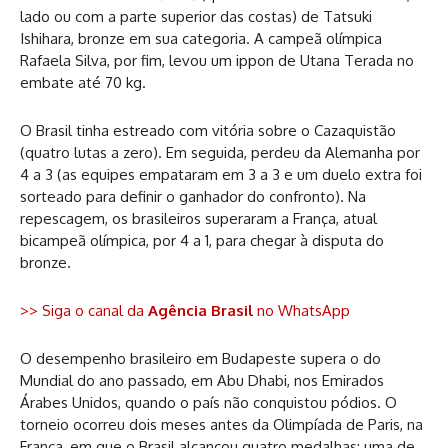
lado ou com a parte superior das costas) de Tatsuki
Ishihara, bronze em sua categoria. A campeã olímpica
Rafaela Silva, por fim, levou um ippon de Utana Terada no
embate até 70 kg.
O Brasil tinha estreado com vitória sobre o Cazaquistão
(quatro lutas a zero). Em seguida, perdeu da Alemanha por
4 a 3 (as equipes empataram em 3 a 3 e um duelo extra foi
sorteado para definir o ganhador do confronto). Na
repescagem, os brasileiros superaram a França, atual
bicampeã olímpica, por 4 a 1, para chegar à disputa do
bronze.
>> Siga o canal da
Agência Brasil
no WhatsApp
O desempenho brasileiro em Budapeste supera o do
Mundial do ano passado, em Abu Dhabi, nos Emirados
Árabes Unidos, quando o país não conquistou pódios. O
torneio ocorreu dois meses antes da Olimpíada de Paris, na
França, em que o Brasil alcançou quatro medalhas: uma de