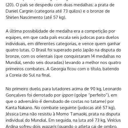
(20). O país se despediu com duas medalhas: a prata de
Daniel Cargnin (categoria até 73 quilos) e o bronze de
Shirlen Nascimento (até 57 kg).
A última possibilidade de medalha era a competição por
equipes, em que cada país escala seis judocas para duelos
individuais, em diferentes categorias, e vence quem ganhar
quatro lutas. O Brasil foi superado pelo Japão na disputa do
bronze, com os orientais (que conquistaram 14 medalhas no
Mundial, sendo seis douradas) levando a melhor nos quatro
primeiros combates. A Georgia ficou com o título, batendo
a Coreia do Sul na final.
No primeiro duelo, para lutadores acima de 90 kg, Leonardo
Gonçalves foi derrotado por
ippon
(golpe “perfeito”), em
que o adversário é derrubado de costas no tatame) por
Kanta Nakano. No combate seguinte (judocas até 57 kg),
Jéssica Lima não resistiu à Momo Tamaoki, prata na disputa
individual do Mundial. Em seguida, na luta até 73 kg, Vinícius
Ardina sofreu dois
wazaris
(quando o atleta cai de ombro,