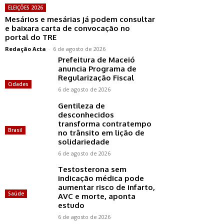
ELEIÇÕES 2026
Mesários e mesárias já podem consultar
e baixara carta de convocação no
portal do TRE
Redação Acta
-
6 de agosto de 2026
Prefeitura de Maceió
anuncia Programa de
Regularização Fiscal
Cidades
6 de agosto de 2026
Gentileza de
desconhecidos
transforma contratempo
Brasil
no trânsito em lição de
solidariedade
6 de agosto de 2026
Testosterona sem
indicação médica pode
aumentar risco de infarto,
Saúde
AVC e morte, aponta
estudo
6 de agosto de 2026