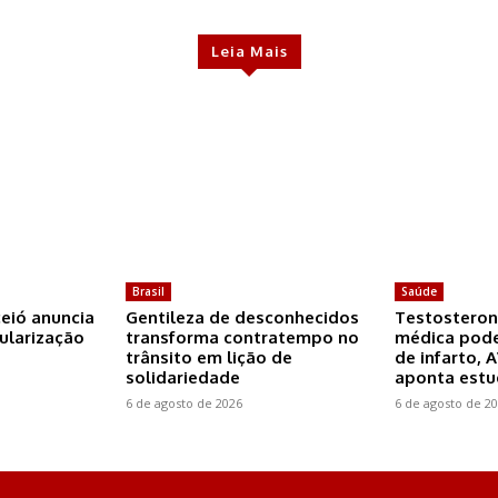
Leia Mais
Brasil
Saúde
ceió anuncia
Gentileza de desconhecidos
Testosteron
ularização
transforma contratempo no
médica pode
trânsito em lição de
de infarto, 
solidariedade
aponta est
6 de agosto de 2026
6 de agosto de 2