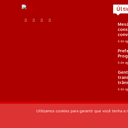
Últ
Mesá
cons
conv
6 de a
Pref
Prog
6 de a
Gent
tran
trân
6 de a
E-mail: contato@portalacta.com | Telefone: 82 99669-5352 |
Utilizamos cookies para garantir que você tenha a
© Portal Acta - 2025-2026.