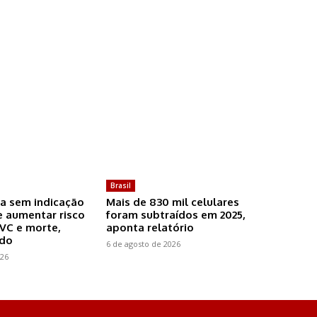
Brasil
a sem indicação
Mais de 830 mil celulares
 aumentar risco
foram subtraídos em 2025,
AVC e morte,
aponta relatório
udo
6 de agosto de 2026
026