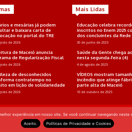
imas
Mais Lidas
rios e mesárias já podem
Educação celebra record
ultar e baixara carta de
inscritos no Enem 2025 
ocação no portal do TRE
dos concluintes da Rede
gosto de 2026
30 de junho de 2025
eitura de Maceió anuncia
Saúde da Gente chega ao
rama de Regularização Fiscal
nesta segunda-feira (4)
gosto de 2026
4 de agosto de 2025
ileza de desconhecidos
VÍDEOS mostram tamanh
sforma contratempo no
incêndio que atinge fábr
sito em lição de solidariedade
parte alta de Maceió
gosto de 2026
10 de outubro de 2025
 Endereço: Rua Joaquim Nabuco, 161, Sala 102, Farol, CEP: 57.051-410, Mac
Pereira
 melhor experiência em nosso site. Se você continuar navegando neste s
Aceito.
Políticas de Privacidade e Cookies