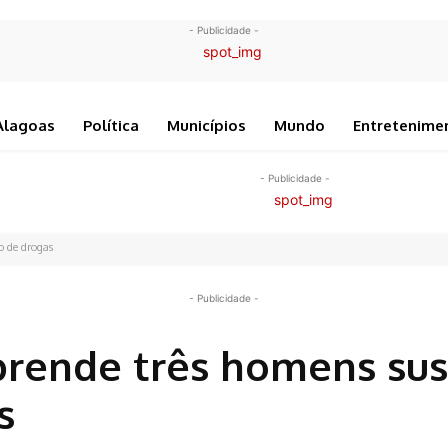
- Publicidade -
Alagoas
Política
Municípios
Mundo
Entretenime
- Publicidade -
o de drogas
- Publicidade -
prende três homens sus
s