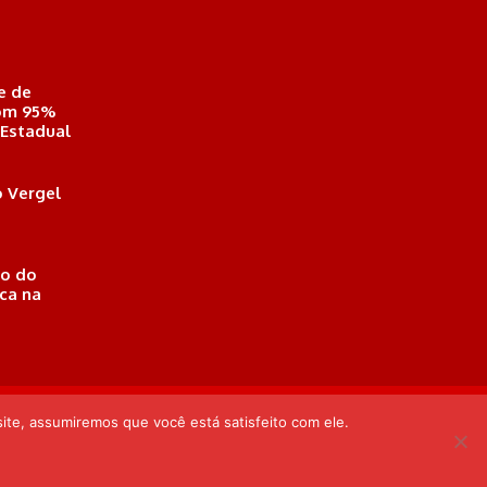
e de
com 95%
 Estadual
 Vergel
o do
ica na
eió, Alagoas . Responsável Técnico: Derek Gustavo de Morais
ite, assumiremos que você está satisfeito com ele.
Desenvolvido por: Arthur Almeida