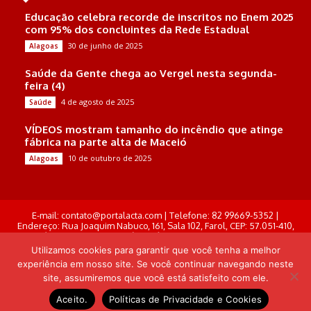
Educação celebra recorde de inscritos no Enem 2025
com 95% dos concluintes da Rede Estadual
30 de junho de 2025
Alagoas
Saúde da Gente chega ao Vergel nesta segunda-
feira (4)
4 de agosto de 2025
Saúde
VÍDEOS mostram tamanho do incêndio que atinge
fábrica na parte alta de Maceió
10 de outubro de 2025
Alagoas
E-mail: contato@portalacta.com | Telefone: 82 99669-5352 |
Endereço: Rua Joaquim Nabuco, 161, Sala 102, Farol, CEP: 57.051-410,
Maceió, Alagoas . Responsável Técnico: Derek Gustavo de Morais
Pereira
Utilizamos cookies para garantir que você tenha a melhor
experiência em nosso site. Se você continuar navegando neste
© Portal Acta - 2025-2026.
site, assumiremos que você está satisfeito com ele.
Desenvolvido por: Arthur Almeida
Aceito.
Políticas de Privacidade e Cookies