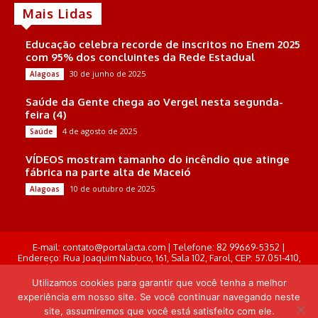
Mais Lidas
Educação celebra recorde de inscritos no Enem 2025
com 95% dos concluintes da Rede Estadual
30 de junho de 2025
Alagoas
Saúde da Gente chega ao Vergel nesta segunda-
feira (4)
4 de agosto de 2025
Saúde
VÍDEOS mostram tamanho do incêndio que atinge
fábrica na parte alta de Maceió
10 de outubro de 2025
Alagoas
E-mail: contato@portalacta.com | Telefone: 82 99669-5352 |
Endereço: Rua Joaquim Nabuco, 161, Sala 102, Farol, CEP: 57.051-410,
Maceió, Alagoas . Responsável Técnico: Derek Gustavo de Morais
Pereira
Utilizamos cookies para garantir que você tenha a melhor
experiência em nosso site. Se você continuar navegando neste
© Portal Acta - 2025-2026.
site, assumiremos que você está satisfeito com ele.