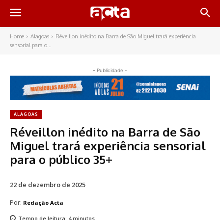
Home
Alagoas
Réveillon inédito na Barra de São Miguel trará experiência
sensorial para o...
- Publicidade -
ALAGOAS
Réveillon inédito na Barra de São
Miguel trará experiência sensorial
para o público 35+
22 de dezembro de 2025
Por:
Redação Acta
Tempo de leitura:
4
minutos