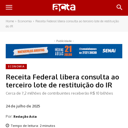
Home
Economia
Receita Federal libera consulta ao terceiro lote de restituição
do IR
- Publicidade -
ECONOMIA
Receita Federal libera consulta ao
terceiro lote de restituição do IR
Cerca de 7,2 milhões de contribuintes receberão R$ 10 bilhões
24 de julho de 2025
Por:
Redação Acta
Tempo de leitura:
2
minutos