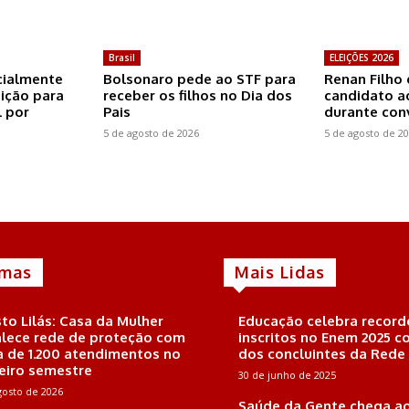
Brasil
ELEIÇÕES 2026
icialmente
Bolsonaro pede ao STF para
Renan Filho 
eição para
receber os filhos no Dia dos
candidato a
 por
Pais
durante co
5 de agosto de 2026
5 de agosto de 2
imas
Mais Lidas
to Lilás: Casa da Mulher
Educação celebra record
alece rede de proteção com
inscritos no Enem 2025 
a de 1.200 atendimentos no
dos concluintes da Rede
eiro semestre
30 de junho de 2025
gosto de 2026
Saúde da Gente chega ao