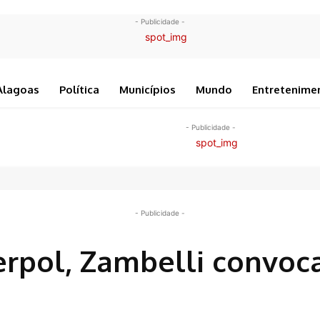
- Publicidade -
Alagoas
Política
Municípios
Mundo
Entretenime
- Publicidade -
- Publicidade -
erpol, Zambelli convoc