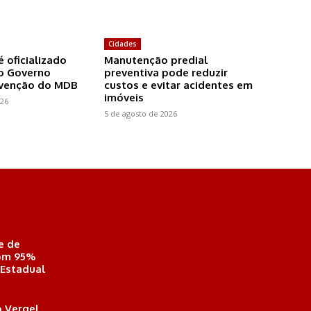
Cidades
é oficializado
Manutenção predial
o Governo
preventiva pode reduzir
nvenção do MDB
custos e evitar acidentes em
imóveis
026
5 de agosto de 2026
e de
com 95%
 Estadual
 Vergel