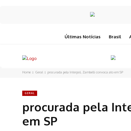
Últimas Notícias
Brasil
Home
Geral
procurada pela Interpol, Zambelli convoca ato em SP
GERAL
procurada pela Int
em SP