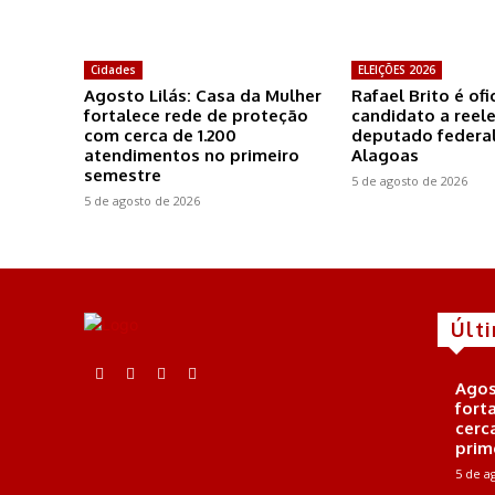
Cidades
ELEIÇÕES 2026
Agosto Lilás: Casa da Mulher
Rafael Brito é of
fortalece rede de proteção
candidato a reel
com cerca de 1.200
deputado federal
atendimentos no primeiro
Alagoas
semestre
5 de agosto de 2026
5 de agosto de 2026
Últ
Agos
fort
cerc
prim
5 de a