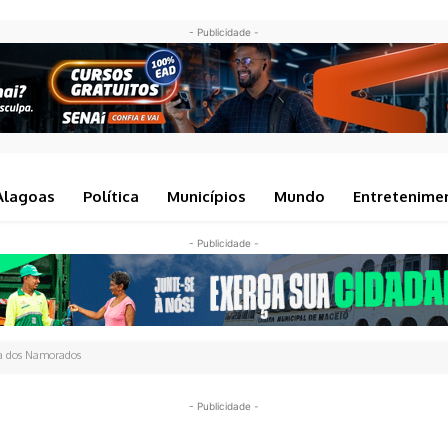
- Publicidade -
Alagoas
Política
Municípios
Mundo
Entretenime
- Publicidade -
ia dos Namorados
- Publicidade -