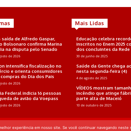
imas
Mais Lidas
 saída de Alfredo Gaspar,
Educação celebra record
io Bolsonaro confirma Marina
inscritos no Enem 2025 
ia na disputa pelo Senado
dos concluintes da Rede
gosto de 2026
30 de junho de 2025
on intensifica fiscalização no
Saúde da Gente chega ao
rcio e orienta consumidores
nesta segunda-feira (4)
 compras do Dia dos Pais
4 de agosto de 2025
gosto de 2026
VÍDEOS mostram tamanh
cia Federal indicia 16 pessoas
incêndio que atinge fábr
queda de avião da Voepass
parte alta de Maceió
gosto de 2026
10 de outubro de 2025
 Endereço: Rua Joaquim Nabuco, 161, Sala 102, Farol, CEP: 57.051-410, Mac
Pereira
 melhor experiência em nosso site. Se você continuar navegando neste s