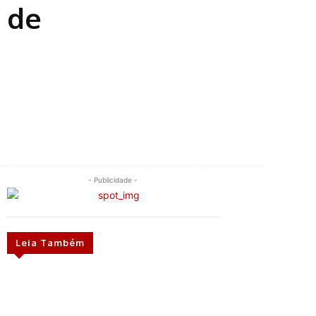
 de
- Publicidade -
Leia Também