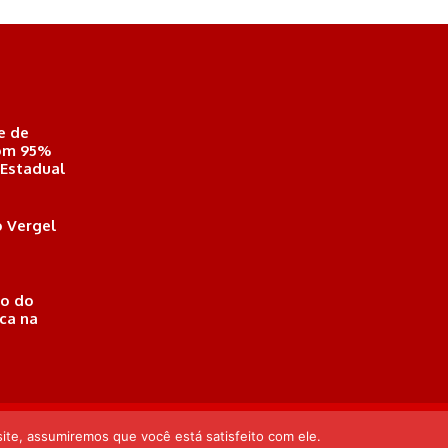
e de
com 95%
 Estadual
 Vergel
o do
ica na
eió, Alagoas . Responsável Técnico: Derek Gustavo de Morais
ite, assumiremos que você está satisfeito com ele.