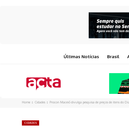
Últimas Notícias
Brasil
Home
Cidades
Procon Maceió divulga pesquisa de preços de itens do D
CIDADES