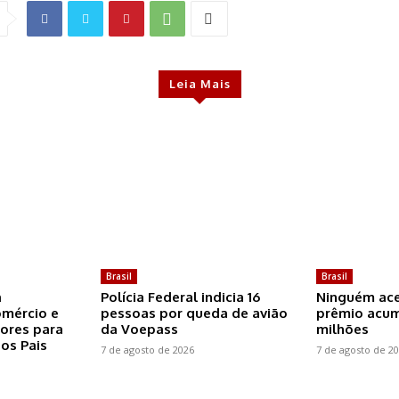
Leia Mais
Brasil
Brasil
a
Polícia Federal indicia 16
Ninguém ace
omércio e
pessoas por queda de avião
prêmio acum
ores para
da Voepass
milhões
os Pais
7 de agosto de 2026
7 de agosto de 2