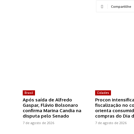
Compartilhe
Brasil
Cidades
Após saída de Alfredo
Procon intensific
Gaspar, Flávio Bolsonaro
fiscalização no c
confirma Marina Candia na
orienta consumid
disputa pelo Senado
compras do Dia d
7 de agosto de 2026
7 de agosto de 2026