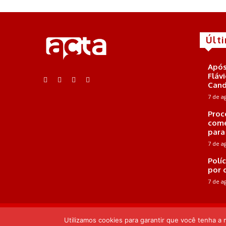
Últ
Após
Fláv
Cand
7 de a
Proc
comé
para
7 de a
Polí
por 
7 de a
E-mail: contato@portalacta.com | Telefone: 82 99669-5352 |
Utilizamos cookies para garantir que você tenha a