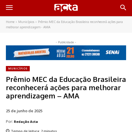
Home
Municípios
Prêmio MEC da Educação Brasileira reconhecerá ações para
melhorar aprendizagem - AMA
- Publicidade -
MUNICÍPIOS
Prêmio MEC da Educação Brasileira
reconhecerá ações para melhorar
aprendizagem – AMA
25 de junho de 2025
Por:
Redação Acta
Tempo de leitura:
2
minutos