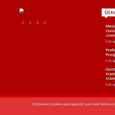
Últ
Mesá
cons
conv
6 de a
Pref
Prog
6 de a
Gent
tran
trân
6 de a
E-mail: contato@portalacta.com | Telefone: 82 99669-5352 |
Utilizamos cookies para garantir que você tenha a
© Portal Acta - 2025-2026.