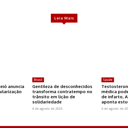
Leia Mais
Brasil
Saúde
ceió anuncia
Gentileza de desconhecidos
Testosteron
ularização
transforma contratempo no
médica pode
trânsito em lição de
de infarto, 
solidariedade
aponta est
6 de agosto de 2026
6 de agosto de 2