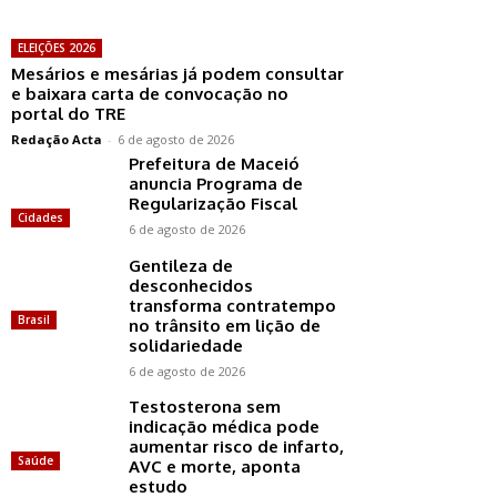
ELEIÇÕES 2026
Mesários e mesárias já podem consultar
e baixara carta de convocação no
portal do TRE
Redação Acta
-
6 de agosto de 2026
Prefeitura de Maceió
anuncia Programa de
Regularização Fiscal
Cidades
6 de agosto de 2026
Gentileza de
desconhecidos
transforma contratempo
Brasil
no trânsito em lição de
solidariedade
6 de agosto de 2026
Testosterona sem
indicação médica pode
aumentar risco de infarto,
Saúde
AVC e morte, aponta
estudo