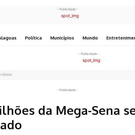
- Publicidade -
Alagoas
Política
Municípios
Mundo
Entretenime
- Publicidade -
e sábado
- Publicidade -
ilhões da Mega-Sena s
bado