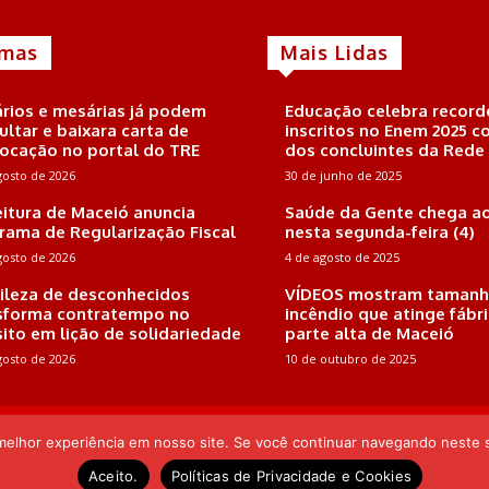
imas
Mais Lidas
rios e mesárias já podem
Educação celebra record
ultar e baixara carta de
inscritos no Enem 2025 
ocação no portal do TRE
dos concluintes da Rede
gosto de 2026
30 de junho de 2025
eitura de Maceió anuncia
Saúde da Gente chega ao
rama de Regularização Fiscal
nesta segunda-feira (4)
gosto de 2026
4 de agosto de 2025
ileza de desconhecidos
VÍDEOS mostram tamanh
sforma contratempo no
incêndio que atinge fábr
sito em lição de solidariedade
parte alta de Maceió
gosto de 2026
10 de outubro de 2025
 Endereço: Rua Joaquim Nabuco, 161, Sala 102, Farol, CEP: 57.051-410, Mac
Pereira
 melhor experiência em nosso site. Se você continuar navegando neste s
Aceito.
Políticas de Privacidade e Cookies