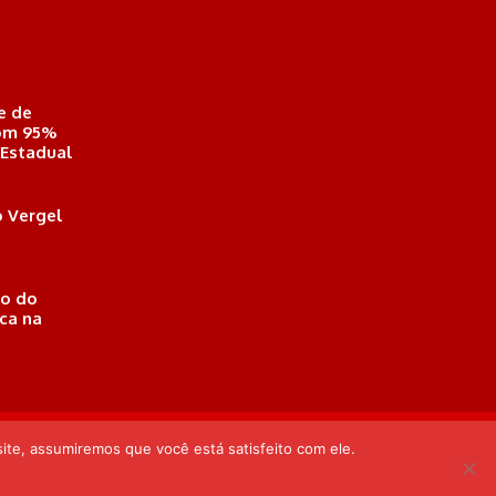
e de
com 95%
 Estadual
 Vergel
o do
ica na
eió, Alagoas . Responsável Técnico: Derek Gustavo de Morais
ite, assumiremos que você está satisfeito com ele.
Desenvolvido por: Arthur Almeida