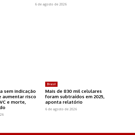
6 de agosto de 2026
Brasil
a sem indicação
Mais de 830 mil celulares
 aumentar risco
foram subtraídos em 2025,
AVC e morte,
aponta relatório
udo
6 de agosto de 2026
026