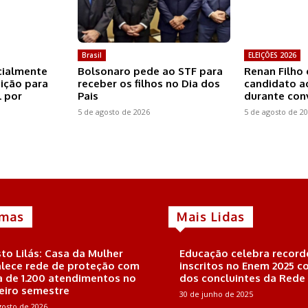
Brasil
ELEIÇÕES 2026
icialmente
Bolsonaro pede ao STF para
Renan Filho 
eição para
receber os filhos no Dia dos
candidato a
 por
Pais
durante co
5 de agosto de 2026
5 de agosto de 2
imas
Mais Lidas
to Lilás: Casa da Mulher
Educação celebra record
alece rede de proteção com
inscritos no Enem 2025 
a de 1.200 atendimentos no
dos concluintes da Rede
eiro semestre
30 de junho de 2025
gosto de 2026