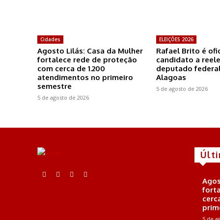
Cidades
ELEIÇÕES 2026
Agosto Lilás: Casa da Mulher
Rafael Brito é of
fortalece rede de proteção
candidato a reel
com cerca de 1.200
deputado federal
atendimentos no primeiro
Alagoas
semestre
5 de agosto de 2026
5 de agosto de 2026
Últ
Agos
fort
cerc
prim
5 de a