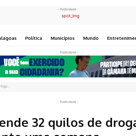
- Publicidade -
Alagoas
Política
Municípios
Mundo
Entretenime
- Publicidade -
fogo...
- Publicidade -
eende 32 quilos de drog