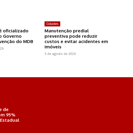
Cidades
é oficializado
Manutenção predial
o Governo
preventiva pode reduzir
nvenção do MDB
custos e evitar acidentes em
imóveis
026
5 de agosto de 2026
e de
com 95%
 Estadual