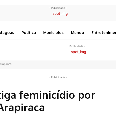
- Publicidade -
Alagoas
Política
Municípios
Mundo
Entretenime
- Publicidade -
Arapiraca
- Publicidade -
tiga feminicídio por
rapiraca