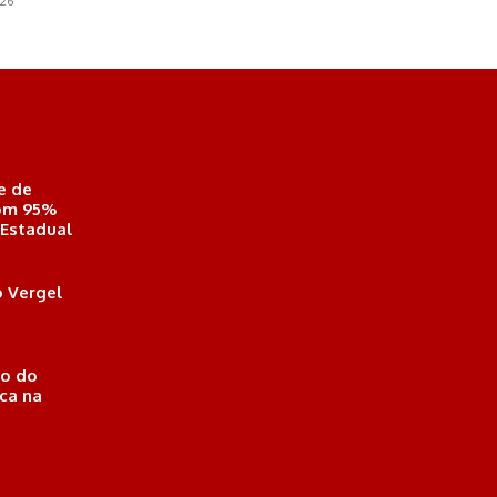
026
e de
com 95%
 Estadual
 Vergel
o do
ica na