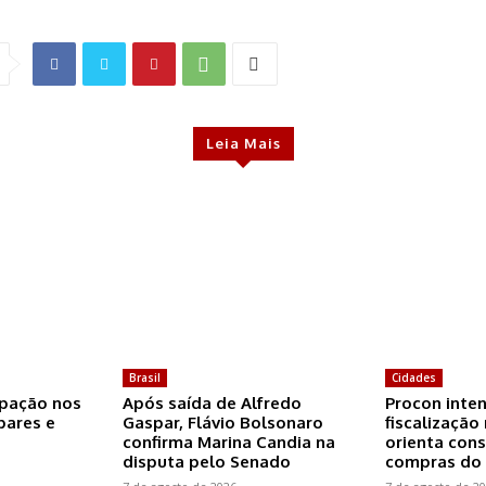
Leia Mais
Brasil
Cidades
ipação nos
Após saída de Alfredo
Procon inten
ares e
Gaspar, Flávio Bolsonaro
fiscalização
confirma Marina Candia na
orienta con
disputa pelo Senado
compras do 