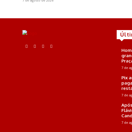
7 de agosto de 2026
Últ
Home
gran
Praç
7 de a
Pix 
paga
rest
7 de a
Após
Fláv
Cand
7 de a