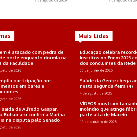
7 de agosto de 2026
7 de agosto de 2
imas
Mais Lidas
m é atacado com pedra de
Educação celebra record
de porte enquanto dormia na
inscritos no Enem 2025 
a da Faculdade
dos concluintes da Rede
gosto de 2026
30 de junho de 2025
amplia participação nos
Saúde da Gente chega ao
mentos em bares e
nesta segunda-feira (4)
aurantes
4 de agosto de 2025
gosto de 2026
VÍDEOS mostram tamanh
 saída de Alfredo Gaspar,
incêndio que atinge fábr
io Bolsonaro confirma Marina
parte alta de Maceió
ia na disputa pelo Senado
10 de outubro de 2025
gosto de 2026